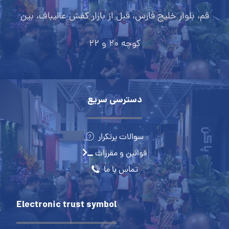
قم، بلوار خلیج فارس، قبل از بازار کفش عالیباف، بین
کوچه 20 و 22
دسترسی سریع
سوالات پرتکرار
قوانین و مقررات
تماس با ما
Electronic trust symbol