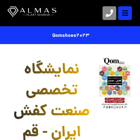
Qomshoes2023
نمایشگاه
تخصصی
صنعت کفش
ایران - قم