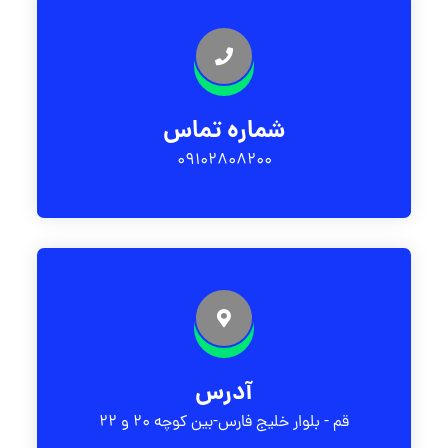
شماره تماس
09102808200
آدرس
قم - بلوار خلیج فارس-بین کوچه 20 و 22