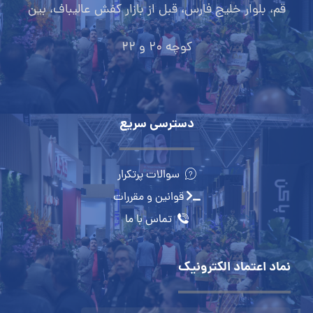
09102808200
تماس با ما:
قم، بلوار خلیج فارس، قبل از بازار کفش عالیباف، بین
کوچه 20 و 22
دسترسی سریع
سوالات پرتکرار
قوانین و مقررات
تماس با ما