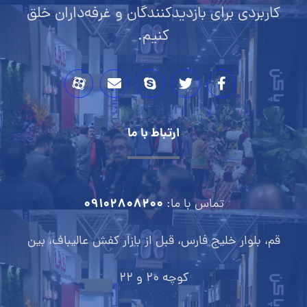
کاربردی برای بازدیدکنندگان و غرفه‌داران خلق
کنیم.
ارتباط با ما
09102808200
تماس با ما:
قم، بلوار خلیج فارس، قبل از بازار کفش عالیباف، بین
کوچه 20 و 22